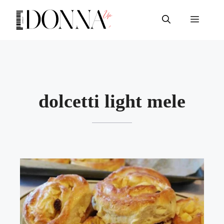
Vai
al
Menu
contenuto
dolcetti light mele