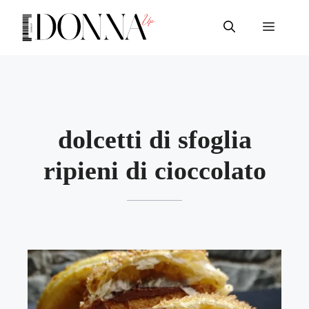
Vai
al
Menu
contenuto
dolcetti di sfoglia
ripieni di cioccolato