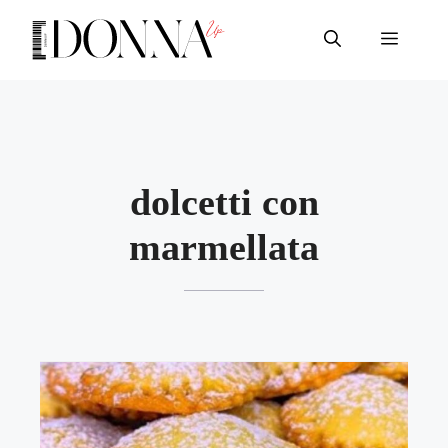
Vai
al
Menu
contenuto
dolcetti con
marmellata