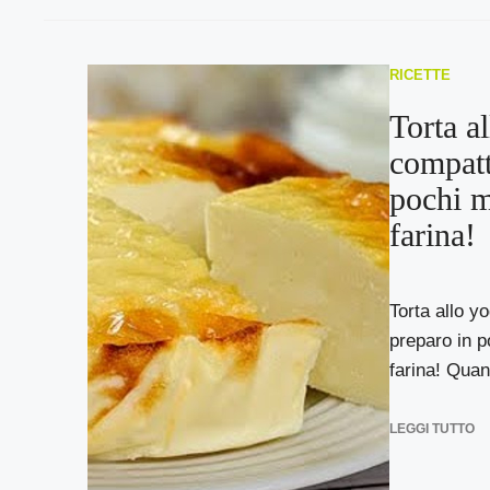
RICETTE
Torta a
compatt
pochi m
farina!
Torta allo y
preparo in p
farina! Quan
LEGGI TUTTO