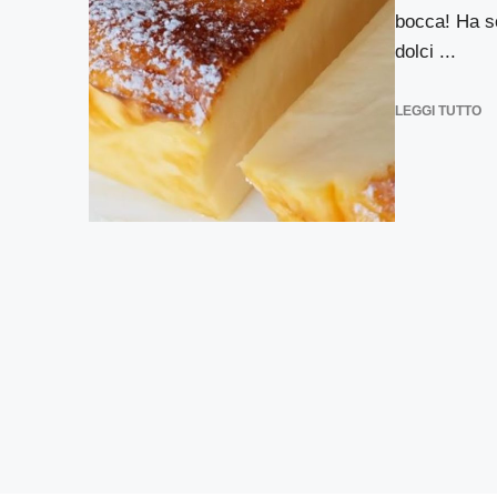
bocca! Ha so
dolci ...
LEGGI TUTTO