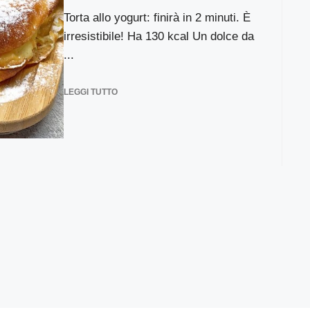
Torta allo yogurt: finirà in 2 minuti. È
irresistibile! Ha 130 kcal Un dolce da
...
LEGGI TUTTO