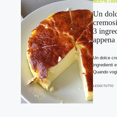
RICETTE LIGH
Un dol
cremosi
3 ingre
appena 
Un dolce cr
ingredienti 
Quando vogli
LEGGI TUTTO