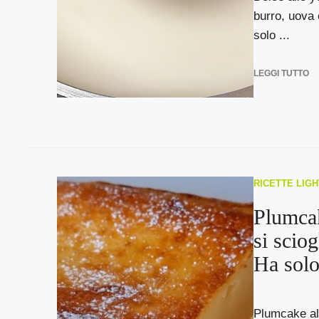
burro, uova 
solo ...
LEGGI TUTTO
RICETTE LIGH
Plumcak
si sciog
Ha solo
Plumcake all