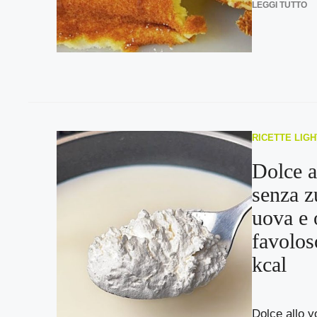
LEGGI TUTTO
RICETTE LIGH
Dolce a
senza z
uova e 
favolos
kcal
Dolce allo y