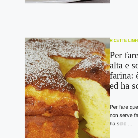
RICETTE LIGH
Per fare
alta e s
farina:
ed ha s
Per fare ques
non serve fa
ha solo ...