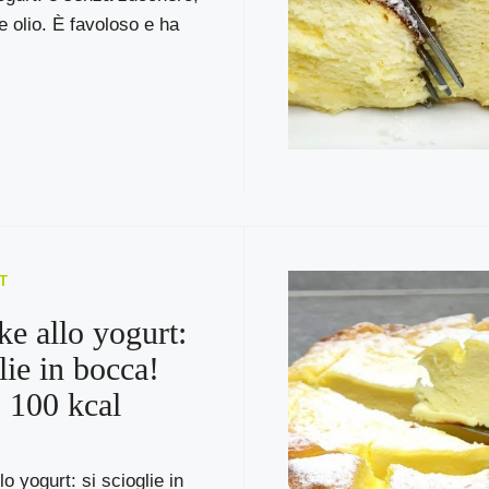
e olio. È favoloso e ha
T
e allo yogurt:
lie in bocca!
 100 kcal
o yogurt: si scioglie in