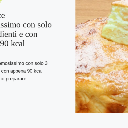
T
ce
ssimo con solo
dienti e con
90 kcal
emosissimo con solo 3
e con appena 90 kcal
o preparare ...