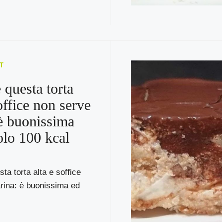
T
 questa torta
office non serve
 è buonissima
olo 100 kcal
ta torta alta e soffice
rina: è buonissima ed