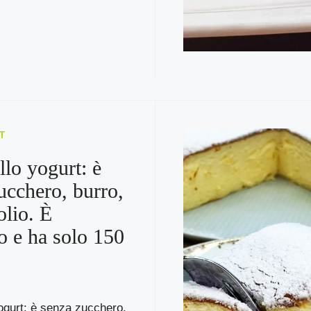
T
llo yogurt: è
ucchero, burro,
olio. È
o e ha solo 150
ogurt: è senza zucchero,