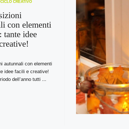
RICICLO CREATIVO
izioni
li con elementi
: tante idee
 creative!
i autunnali con elementi
te idee facili e creative!
iodo dell’anno tutti ...