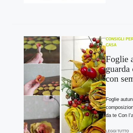
CONSIGLI PER
CASA
Foglie 
guarda 
con sem
Foglie autunn
composizioni
da te Con l’a
LEGGI TUTTO