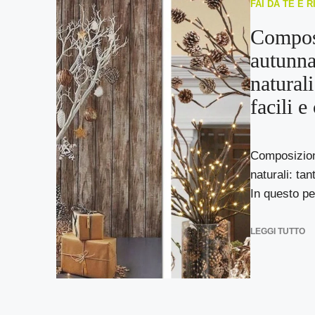
FAI DA TE E 
Compos
autunna
naturali
facili e
Composizion
naturali: tan
In questo per
LEGGI TUTTO