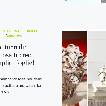
 LA
FAI DA TE E RICICLO
,
CREATIVO
autunnali:
cosa ti creo
plici foglie!
ali: tante idee per delle
 spettacolari. Usa il fai
rrivo ...