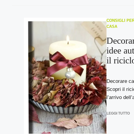
CONSIGLI PER
CASA
Decorar
idee au
il ricic
Decorare cas
Scopri il ri
l’arrivo dell
LEGGI TUTTO