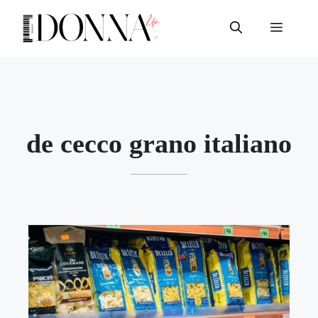
Vai
al
Menu
contenuto
de cecco grano italiano