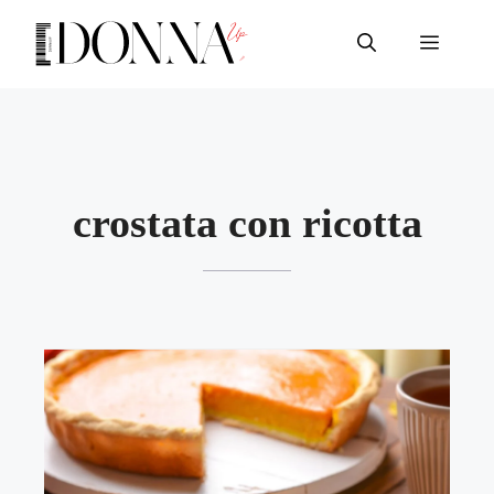
Vai
al
Menu
contenuto
crostata con ricotta