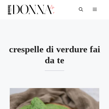
Vai
al
Menu
contenuto
crespelle di verdure fai
da te