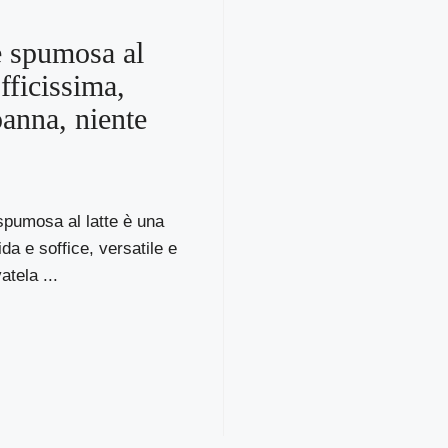
 spumosa al
officissima,
panna, niente
pumosa al latte è una
a e soffice, versatile e
atela ...