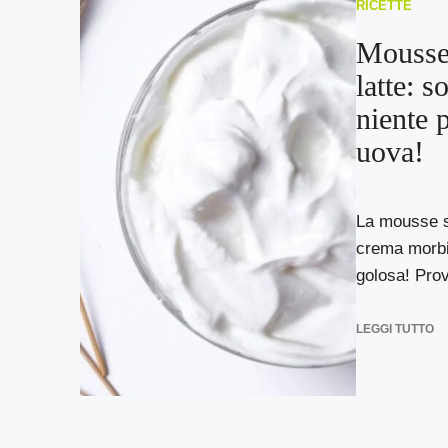
RICETTE
Mousse
latte: s
niente 
uova!
La mousse s
crema morbid
golosa! Prov
LEGGI TUTTO