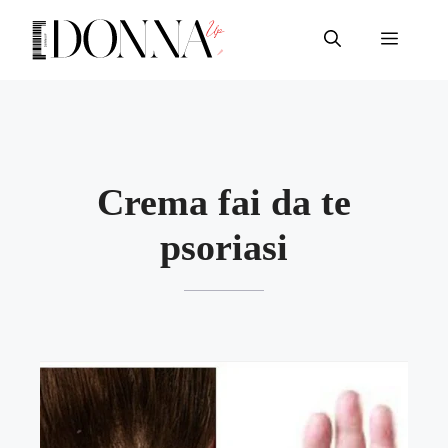
Vai
al
Menu
contenuto
Crema fai da te
psoriasi