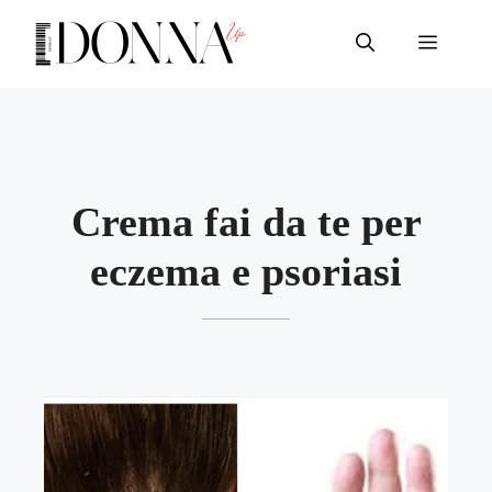
Vai
al
Menu
contenuto
Crema fai da te per
eczema e psoriasi