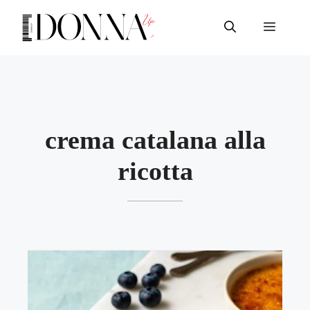
Vai
al
Menu
contenuto
crema catalana alla
ricotta