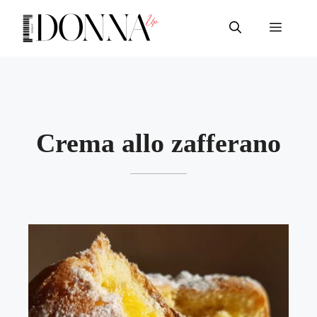
Vai
al
Menu
contenuto
Crema allo zafferano