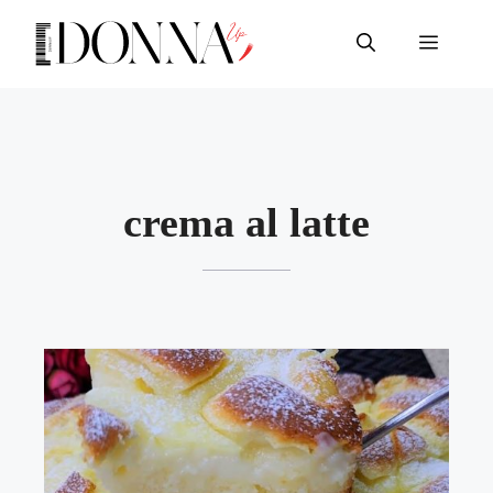
Vai
al
Menu
contenuto
crema al latte