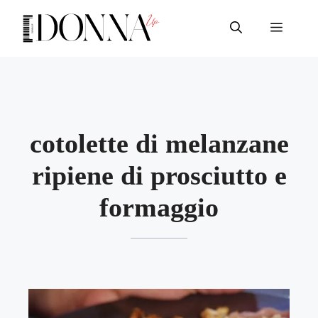
Vai
al
Menu
contenuto
cotolette di melanzane
ripiene di prosciutto e
formaggio