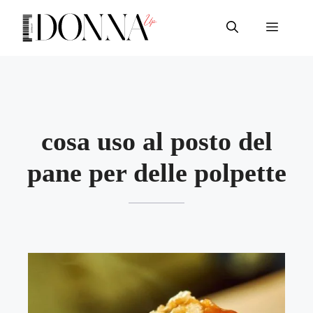
Vai
al
Menu
contenuto
cosa uso al posto del
pane per delle polpette