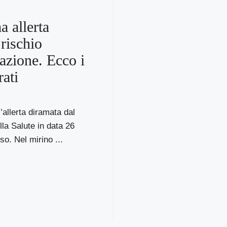
 allerta
 rischio
cazione. Ecco i
rati
allerta diramata dal
lla Salute in data 26
o. Nel mirino ...