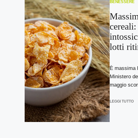
BENESSERE
Massima
cereali:
intossi
lotti riti
È massima l’
Ministero de
maggio scors
LEGGI TUTTO