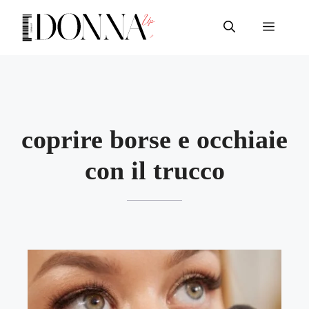
Vai
al
Menu
contenuto
coprire borse e occhiaie
con il trucco