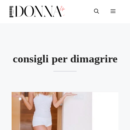
Vai
al
Menu
contenuto
consigli per dimagrire