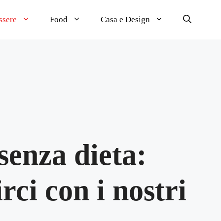
ssere
Food
Casa e Design
senza dieta:
rci con i nostri