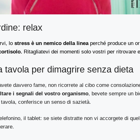
dine: relax
rvi, lo
stress è un nemico della linea
perché produce un or
cortisolo.
Ritagliatevi dei momenti solo vostri per ritrovare eq
a tavola per dimagrire senza dieta
avete davvero fame, non ricorrete al cibo come consolazio
ltare i segnali del vostro organismo
, bevete sempre un bi
 tavola, conferisce un senso di sazietà.
telefonino, il tablet: se siete distratte non vi accorgete di q
gerare.