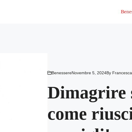
Bene
Benessere
Novembre 5, 2024
By
Francesca
Dimagrire 
come riusci