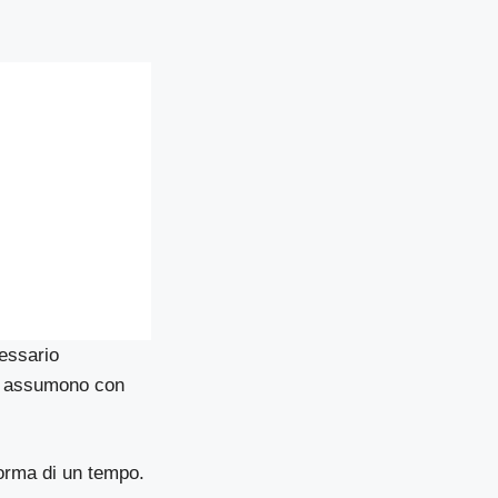
essario
si assumono con
forma di un tempo.