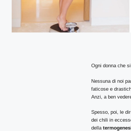
Ogni donna che si 
Nessuna di noi par
faticose e drastic
Anzi, a ben vedere
Spesso, poi, le di
dei chili in ecces
della
termogenesi