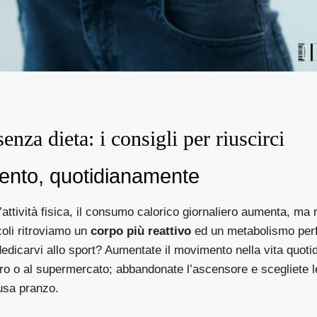
enza dieta: i consigli per riuscirci
ento, quotidianamente
attività fisica, il consumo calorico giornaliero aumenta, ma 
oli ritroviamo un
corpo più reattivo
ed un metabolismo perf
edicarvi allo sport? Aumentate il movimento nella vita quot
oro o al supermercato; abbandonate l’ascensore e scegliete l
usa pranzo.