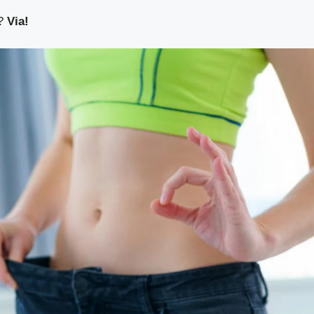
i?
Via!