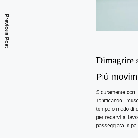
Previous Post
Dimagrire s
Più movim
Sicuramente con l’
Tonificando i musc
tempo o modo di d
per recarvi al lav
passeggiata in pa