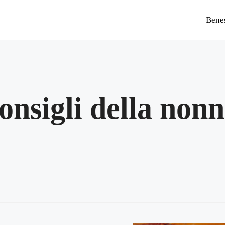
Bene
onsigli della non