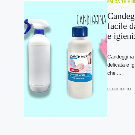
FAI DA TE E 
Candegg
facile d
e igien
Candeggina f
delicata e i
che ...
LEGGI TUTTO