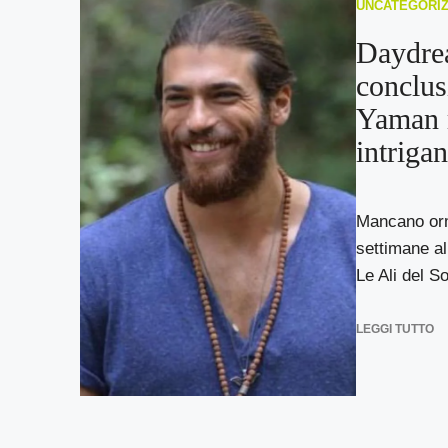
UNCATEGORI
Daydrea
conclus
Yaman r
intriga
Mancano orm
settimane al
Le Ali del So
LEGGI TUTTO