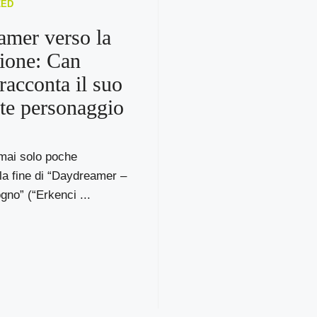
ZED
mer verso la
ione: Can
acconta il suo
nte personaggio
ai solo poche
la fine di “Daydreamer –
gno” (“Erkenci ...