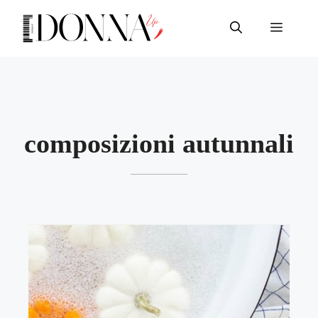
Vai
al
Menu
contenuto
composizioni autunnali