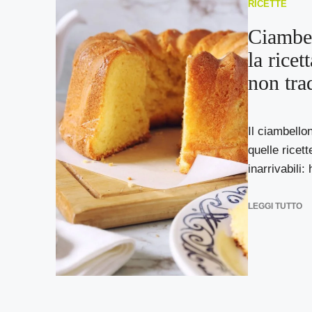
RICETTE
Ciambel
la rice
non tra
Il ciambello
quelle ricet
inarrivabili:
LEGGI TUTTO