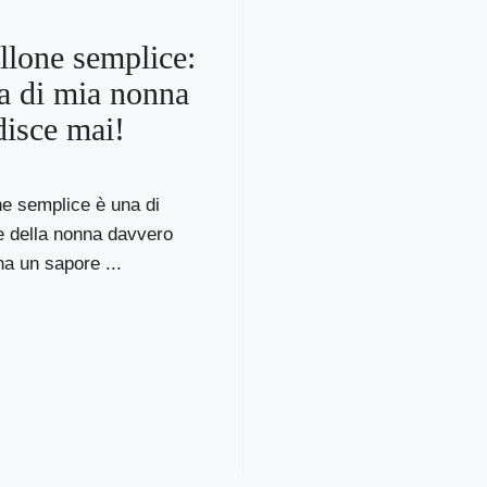
lone semplice:
tta di mia nonna
disce mai!
ne semplice è una di
te della nonna davvero
 ha un sapore ...