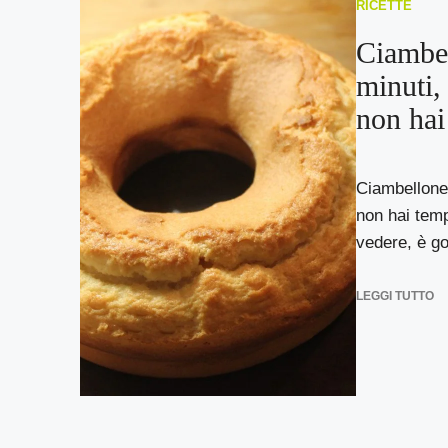
RICETTE
Ciambel
minuti,
non hai
Ciambellone 
non hai temp
vedere, è go
LEGGI TUTTO