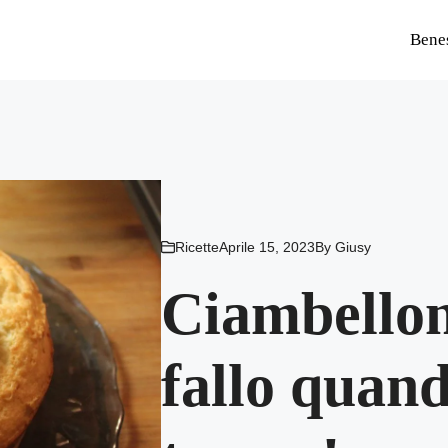
Bene
Ricette
Aprile 15, 2023
By
Giusy
Ciambellon
fallo quan