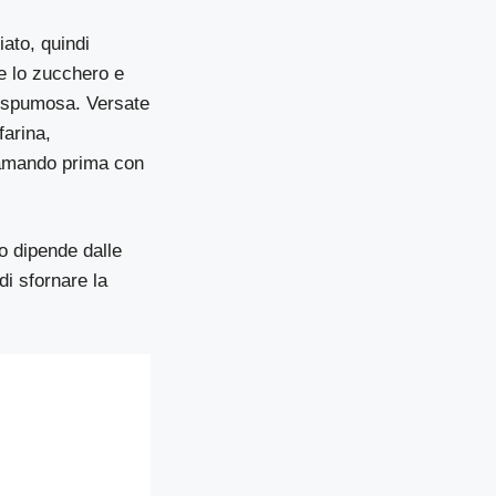
ato, quindi
te lo zucchero e
e spumosa. Versate
farina,
lgamando prima con
o dipende dalle
di sfornare la