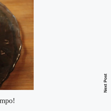
Next Post
empo!