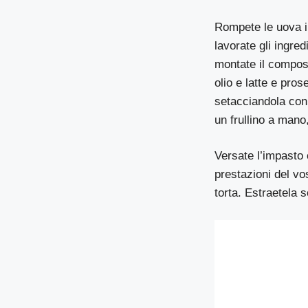
Rompete le uova in
lavorate gli ingred
montate il compos
olio e latte e pros
setacciandola con 
un frullino a mano
Versate l’impasto 
prestazioni del vo
torta. Estraetela s