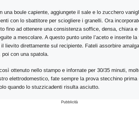
 una boule capiente, aggiungete il sale e lo zucchero vanigli
ienti con lo sbattitore per sciogliere i granelli. Ora incorpora
to fino ad ottenere una consistenza soffice, densa, chiara 
eguite a mescolare. A questo punto unite l’aceto e inserite la 
il lievito direttamente sul recipiente. Fateli assorbire ama
, poi con una spatola.
così ottenuto nello stampo e infornate per 30/35 minuti, molt
stro elettrodomestico, fate sempre la prova stecchino prima 
olo quando lo stuzzicadenti risulta asciutto.
Pubblicità