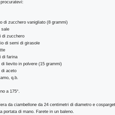
 procuratevi:
o di zucchero vanigliato (8 grammi)
i sale
 di zucchero
io di semi di girasole
tte
di farina
 di lievito in polvere (15 grammi)
 di aceto
samo, q.b.
rno a 175°.
iera da ciambellone da 24 centimetri di diametro e cosparget
a portata di mano. Farete in un baleno.