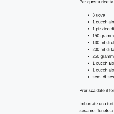
Per questa ricetta
3 uova
1 cucchiain
1 pizzico d
150 grammi
130 ml di ol
200 ml di la
250 grammi 
1 cucchiaio
1 cucchiaio
semi di se
Preriscaldate il fo
Imburrate una tort
sesamo. Tenetela 