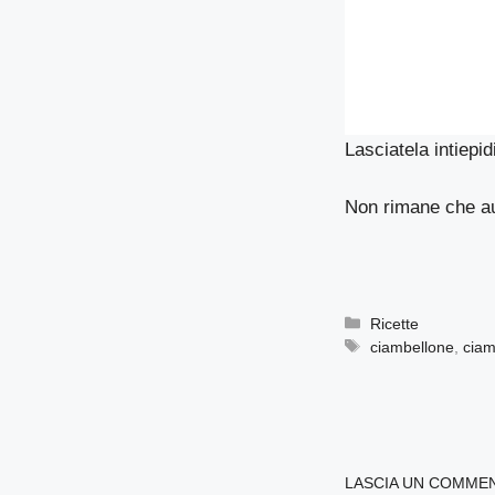
Lasciatela intiepi
Non rimane che aug
Categorie
Ricette
Tag
ciambellone
,
ciam
LASCIA UN COMME