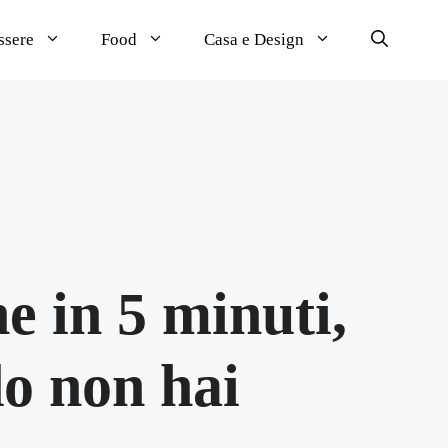
ssere
Food
Casa e Design
e in 5 minuti,
do non hai