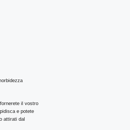
 morbidezza
ornerete il vostro
pidisca e potete
 attirati dal