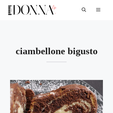
Vai
al
Menu
contenuto
ciambellone bigusto