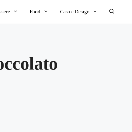
ssere
Food
Casa e Design
occolato