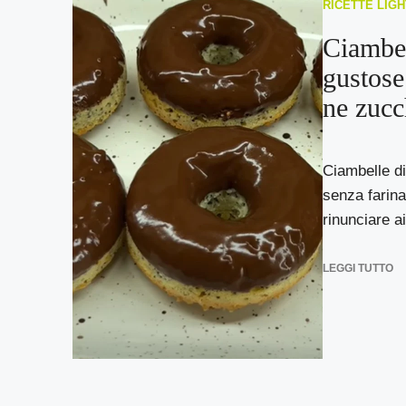
RICETTE LIGH
Ciambel
gustose
ne zucc
Ciambelle di
senza farin
rinunciare ai
LEGGI TUTTO