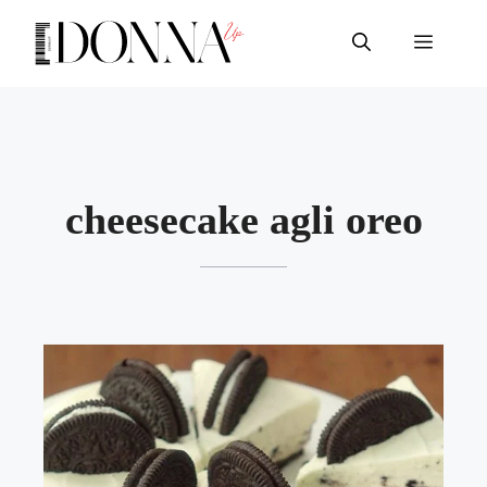
Vai
al
Menu
contenuto
cheesecake agli oreo