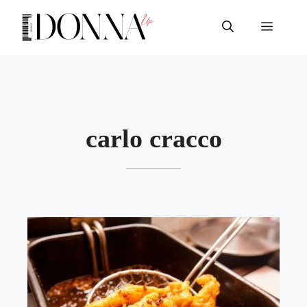
Vai
al
Menu
contenuto
carlo cracco