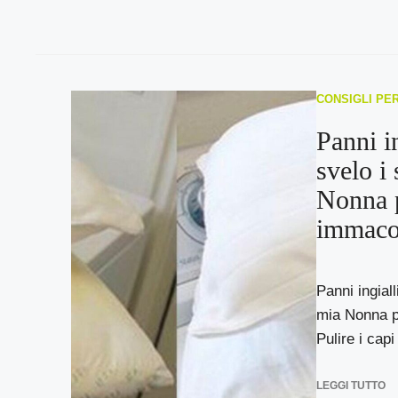
CONSIGLI PE
Panni in
svelo i 
Nonna p
immacol
Panni ingialli
mia Nonna pe
Pulire i capi 
LEGGI TUTTO