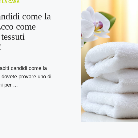
R LA CASA
andidi come la
Ecco come
 tessuti
!
 abiti candidi come la
 dovete provare uno di
i per ...