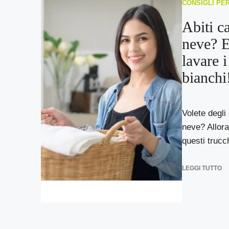
CONSIGLI PE
Abiti c
neve? 
lavare i
bianchi
Volete degli
neve? Allora
questi trucch
LEGGI TUTTO