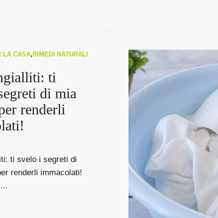
R LA CASA
,
RIMEDI NATURALI
gialliti: ti
segreti di mia
er renderli
ati!
ti: ti svelo i segreti di
r renderli immacolati!
...