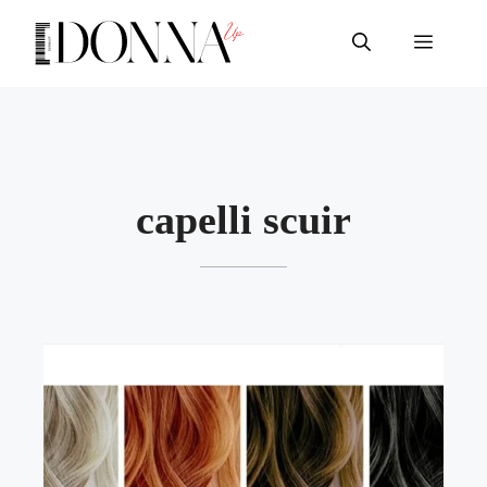
Vai
al
Menu
contenuto
capelli scuir