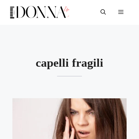
Vai
al
Menu
contenuto
capelli fragili