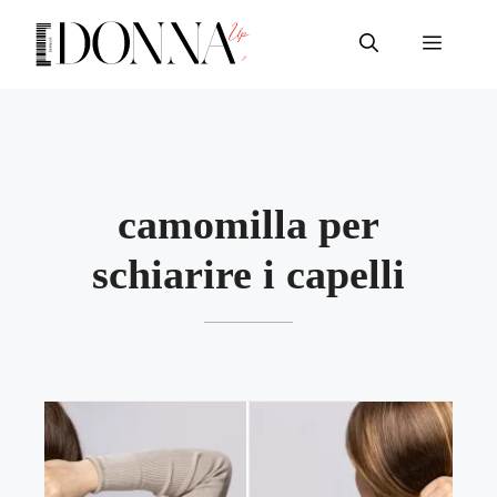
Vai
al
Menu
contenuto
camomilla per
schiarire i capelli