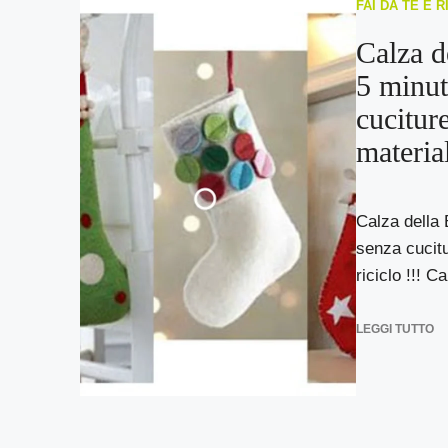
FAI DA TE E 
Calza d
5 minut
cucitur
material
Calza della 
senza cucitu
riciclo !!! Ca
LEGGI TUTTO