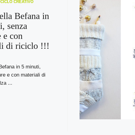
RICICLO CREATIVO
ella Befana in
i, senza
e e con
i di riciclo !!!
Befana in 5 minuti,
re e con materiali di
lza ...