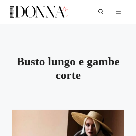
Vai
al
Menu
contenuto
Busto lungo e gambe
corte