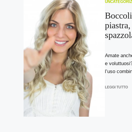
UNCATEGORI
Boccoli
piastra
spazzol
Amate anche 
e voluttuosi
l’uso combin
LEGGI TUTTO