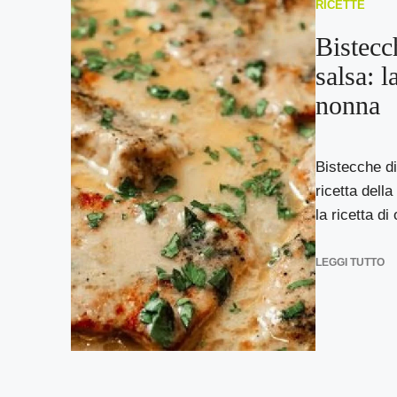
RICETTE
Bistecc
salsa: l
nonna
Bistecche di
ricetta dell
la ricetta di 
LEGGI TUTTO