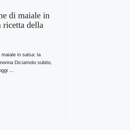
he di maiale in
a ricetta della
 maiale in salsa: la
a nonna Diciamolo subito,
oggi ...