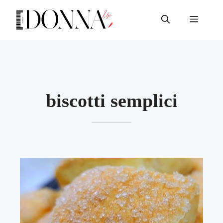
Vai
al
Menu
contenuto
biscotti semplici