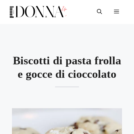
Vai
al
Menu
contenuto
Biscotti di pasta frolla
e gocce di cioccolato