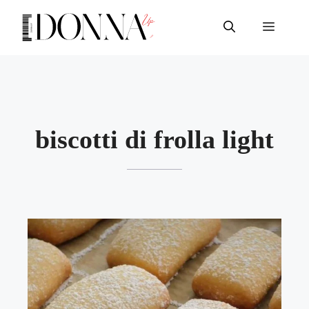
Vai
al
Menu
contenuto
biscotti di frolla light