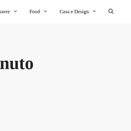
ssere
Food
Casa e Design
inuto