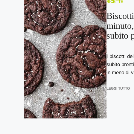
RICETTE
Biscotti
minuto, 
subito 
I biscotti de
subito pront
in meno di ve
LEGGI TUTTO