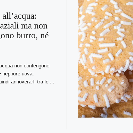
 all’acqua:
aziali ma non
ono burro, né
ll’acqua non contengono
 e neppure uova;
ndi annoverarli tra le ...