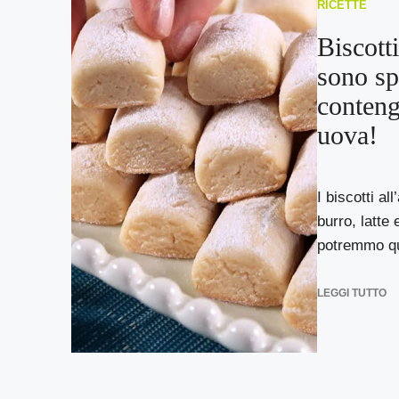
RICETTE
Biscotti
sono sp
conteng
uova!
I biscotti a
burro, latte
potremmo qui
LEGGI TUTTO