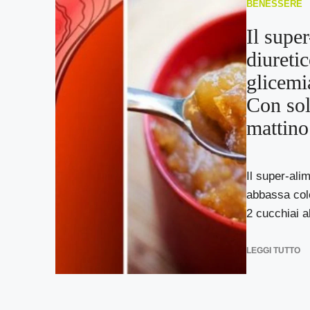
BENESSERE
Il supe
diureti
glicemi
Con sol
mattino
Il super-ali
abbassa col
2 cucchiai al
LEGGI TUTTO