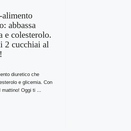
r-alimento
co: abbassa
a e colesterolo.
i 2 cucchiai al
!
mento diuretico che
esterolo e glicemia. Con
 mattino! Oggi ti ...