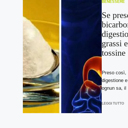
BENESSERE
Se preso
bicarbo
digestio
grassi e
tossine
Preso così, 
digestione 
ognun sa, il 
LEGGI TUTTO