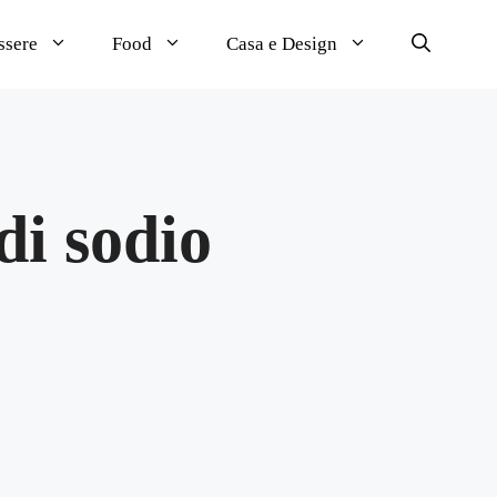
ssere
Food
Casa e Design
di sodio