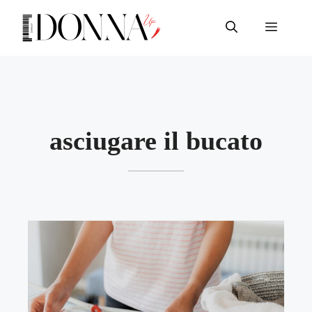
Vai
al
Menu
contenuto
asciugare il bucato