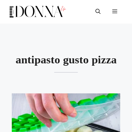
Vai
al
Menu
contenuto
antipasto gusto pizza