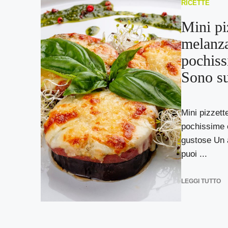
RICETTE
Mini pi
melanz
pochiss
Sono su
Mini pizzett
pochissime 
gustose Un a
puoi ...
LEGGI TUTTO