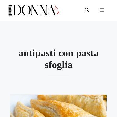
Vai
al
Menu
contenuto
antipasti con pasta
sfoglia