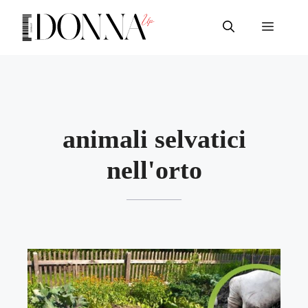
Vai
al
Menu
contenuto
animali selvatici
nell'orto